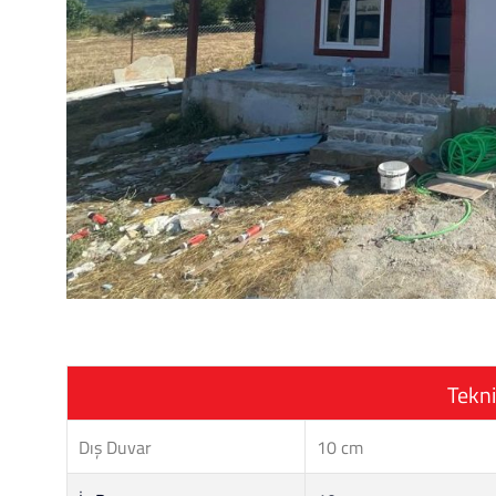
Tekni
Dış Duvar
10 cm