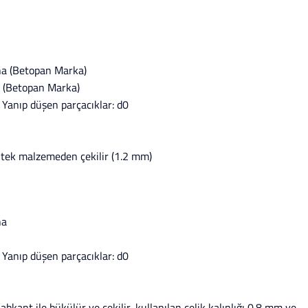
ha (Betopan Marka)
a (Betopan Marka)
 Yanıp düşen parçacıklar: d0
e tek malzemeden çekilir (1.2 mm)
ha
 Yanıp düşen parçacıklar: d0
bkant ile bükülür ve çekilir, kullanılan çelik kalınlığı 0.8 mm ve