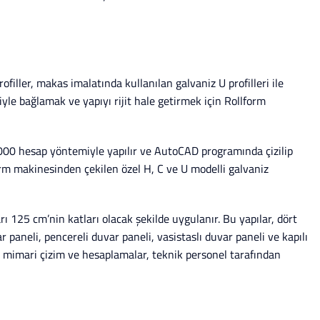
filler, makas imalatında kullanılan galvaniz U profilleri ile
riyle bağlamak ve yapıyı rijit hale getirmek için Rollform
000 hesap yöntemiyle yapılır ve AutoCAD programında çizilip
form makinesinden çekilen özel H, C ve U modelli galvaniz
rı 125 cm’nin katları olacak şekilde uygulanır. Bu yapılar, dört
paneli, pencereli duvar paneli, vasistaslı duvar paneli ve kapılı
üm mimari çizim ve hesaplamalar, teknik personel tarafından