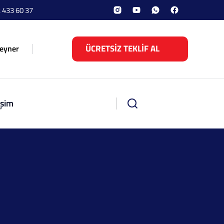
 433 60 37
ÜCRETSİZ TEKLİF AL
eyner
işim