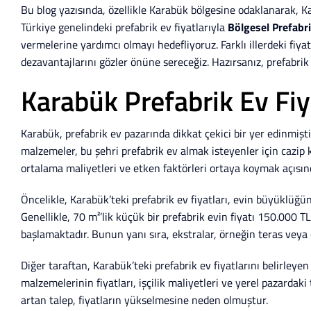
Bu blog yazısında, özellikle Karabük bölgesine odaklanarak, Kar
Türkiye genelindeki prefabrik ev fiyatlarıyla
Bölgesel Prefabri
vermelerine yardımcı olmayı hedefliyoruz. Farklı illerdeki fiyat
dezavantajlarını gözler önüne sereceğiz. Hazırsanız, prefabri
Karabük Prefabrik Ev Fiya
Karabük, prefabrik ev pazarında dikkat çekici bir yer edinmiştir
malzemeler, bu şehri prefabrik ev almak isteyenler için cazip 
ortalama maliyetleri ve etken faktörleri ortaya koymak açısın
Öncelikle, Karabük’teki prefabrik ev fiyatları, evin büyüklüğ
Genellikle, 70 m²’lik küçük bir prefabrik evin fiyatı 150.000 T
başlamaktadır. Bunun yanı sıra, ekstralar, örneğin teras veya 
Diğer taraftan, Karabük’teki prefabrik ev fiyatlarını belirleye
malzemelerinin fiyatları, işçilik maliyetleri ve yerel pazardaki
artan talep, fiyatların yükselmesine neden olmuştur.