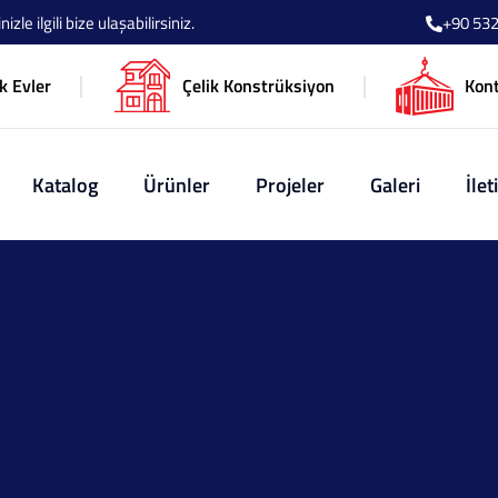
le ilgili bize ulaşabilirsiniz.
+90 532
k Evler
Çelik Konstrüksiyon
Kon
Katalog
Ürünler
Projeler
Galeri
İlet