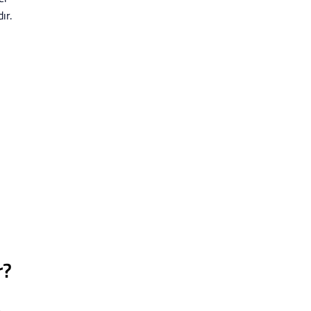
ır.
r?