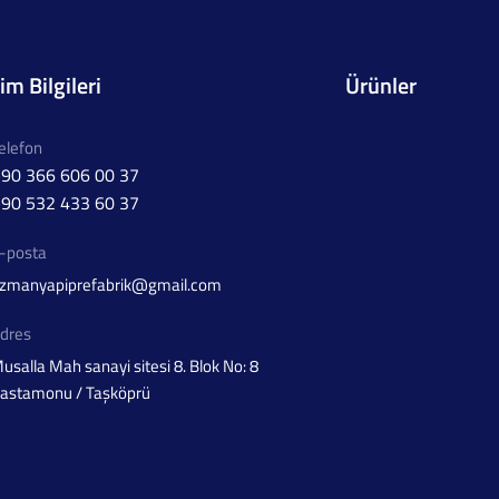
şim Bilgileri
Ürünler
elefon
90 366 606 00 37
90 532 433 60 37
-posta
zmanyapiprefabrik@gmail.com
dres
usalla Mah sanayi sitesi 8. Blok No: 8
astamonu / Taşköprü