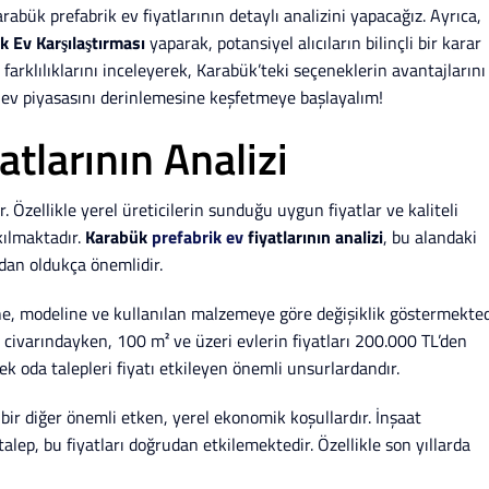
abük prefabrik ev fiyatlarının detaylı analizini yapacağız. Ayrıca,
k Ev Karşılaştırması
yaparak, potansiyel alıcıların bilinçli bir karar
 farklılıklarını inceleyerek, Karabük’teki seçeneklerin avantajlarını
k ev piyasasını derinlemesine keşfetmeye başlayalım!
tlarının Analizi
. Özellikle yerel üreticilerin sunduğu uygun fiyatlar ve kaliteli
kılmaktadır.
Karabük
prefabrik ev
fiyatlarının analizi
, bu alandaki
dan oldukça önemlidir.
üne, modeline ve kullanılan malzemeye göre değişiklik göstermekted
L civarındayken, 100 m² ve üzeri evlerin fiyatları 200.000 TL’den
ek oda talepleri fiyatı etkileyen önemli unsurlardandır.
n bir diğer önemli etken, yerel ekonomik koşullardır. İnşaat
 talep, bu fiyatları doğrudan etkilemektedir. Özellikle son yıllarda