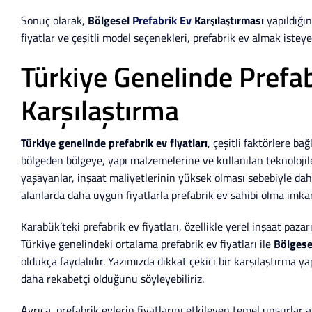
Sonuç olarak,
Bölgesel
Prefabrik Ev
Karşılaştırması
yapıldığı
fiyatlar ve çeşitli model seçenekleri, prefabrik ev almak isteye
Türkiye Genelinde Prefabr
Karşılaştırma
Türkiye genelinde prefabrik ev fiyatları
, çeşitli faktörlere ba
bölgeden bölgeye, yapı malzemelerine ve kullanılan teknolojile
yaşayanlar, inşaat maliyetlerinin yüksek olması sebebiyle daha 
alanlarda daha uygun fiyatlarla prefabrik ev sahibi olma imkan
Karabük’teki prefabrik ev fiyatları, özellikle yerel inşaat paz
Türkiye genelindeki ortalama prefabrik ev fiyatları ile
Bölges
oldukça faydalıdır. Yazımızda dikkat çekici bir karşılaştırma y
daha rekabetçi olduğunu söyleyebiliriz.
Ayrıca, prefabrik evlerin fiyatlarını etkileyen temel unsurlar 