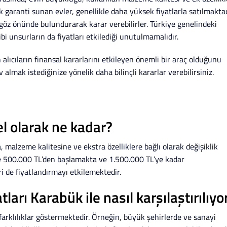
k garanti sunan evler, genellikle daha yüksek fiyatlarla satılmaktad
ı göz önünde bulundurarak karar verebilirler. Türkiye genelindeki
bi unsurların da fiyatları etkilediği unutulmamalıdır.
lıcıların finansal kararlarını etkileyen önemli bir araç olduğunu
mak istediğinize yönelik daha bilinçli kararlar verebilirsiniz.
el olarak ne kadar?
, malzeme kalitesine ve ekstra özelliklere bağlı olarak değişiklik
kle 500.000 TL’den başlamakta ve 1.500.000 TL’ye kadar
eri de fiyatlandırmayı etkilemektedir.
ları Karabük ile nasıl karşılaştırılıyo
 farklılıklar göstermektedir. Örneğin, büyük şehirlerde ve sanayi