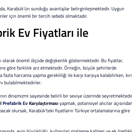
nda, Karabük’ün sunduğu avantajlar belirginleşmektedir. Uygun
nler için önemli bir tercih sebebi olmaktadır.
ik Ev Fiyatları ile
ğlı olarak önemli ölçüde değişkenlik göstermektedir. Bu fiyatlar,
re göre farklılık arz etmektedir. Örneğin, büyük şehirlerde
fazla harcama yapma gerekliliği ile karşı karşıya kalabilirken, kır
ı bulabilmektedirler.
arının dinamizmi sayesinde belirli bir seviye üzerinde seyretmektedir
el
Prefabrik Ev
Karşılaştırması
yapmak, potansiyel alıcılar açısında
apacak olursak, Karabük’teki fiyatların Türkiye ortalamalarına göre
arasında, evin büyüklüğü, kullanılan malzeme kalitesi ve ek özellikl