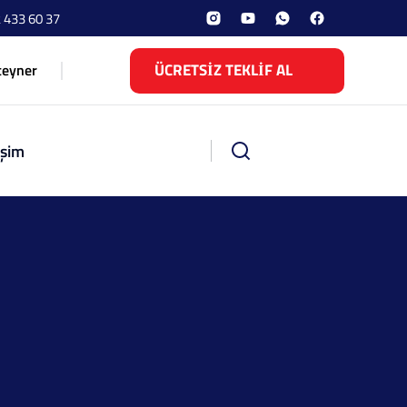
 433 60 37
ÜCRETSİZ TEKLİF AL
teyner
işim