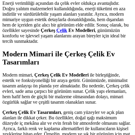
Enerji verimliliği açısından da çelik evler oldukça avantajlıdır.
Doğru yalıtım malzemeleri kullanıldığında, enerji tüketimi en aza
indirilir ve sürdürülebilir yaşam alanları yaratılır. Ayrıca, modern
mimariye uygun estetik detaylarla donatıldığında, hem dışarıdan
hem de içeriden göz alıcı bir görünüm elde edilir. Sonuç olarak, bu
özellikler sayesinde
Çerkeş
Çelik
Ev Modelleri
, günümüzün
konforlu ve işlevsel yaşam alanlarını arayan bireyler için ideal bir
tercih sunmaktadır.
Modern Mimari ile Çerkeş Çelik Ev
Tasarımları
Modern mimari,
Çerkeş Çelik Ev Modelleri
ile birleştiğinde,
estetik ve fonksiyonelliği bir araya getirir. Günümüzde, minimalist
tasarım anlayışı ön planda yer almaktadır. Bu nedenle, Çerkeş çelik
evleri, sade ama çarpıcı bir görünüm sunar. Çelik yapı elemanları,
hem hafif hem de güçlü bir malzeme olmasından dolayı, mimari
özgürlük sağlar ve çeşitli tasarım olanakları sunar.
Çerkeş Çelik Ev Tasarımları
, geniş cam yüzeyler ve açık plan
alanları ile dikkat çeker. Bu özellikler, doğal ışığı maksimum
düzeyde iç mekâna alır ve evin ferah bir atmosferde olmasını sağlar.
Ayrıca, farklı renk ve kaplama alternatifleri ile kullanıcıların kişisel
zevklerine hitap eder. Örneğin, modern ve şık bir görünüm için mat