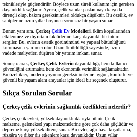
teknikleriyle güçlendirilir. Böylece uzun süreli kullanım için gereken
dayanıklılık sağlanır. Ayrıca, çelik yapılar paslanmaya karşı da
dirençli olup, bakım gereksinimleri oldukça düşüktür. Bu özellik, ev
sahiplerine uzun yıllar boyunca sorunsuz bir yaşam sunar.
Bunun yanı sıra,
Çerkeş
Çelik Ev
Modelleri
, iklim koşullarından
etkilenmez ve dış ortam faktörlerine karşı dayanıklı bir tutum
sergiler. Bu, evlerin estetik görünümünü ve yapısal bütünlüğünü
korumasına yardımcı olur. Uzun ömürlülüğü sayesinde, uzun
vadede maliyetleri düşüren bir yatırım imkanı sunar.
Sonuç olarak,
Çerkeş Çelik Evlerin
dayanıklılığı, hem kullanıcı
güvenliğini artırmakta hem de ekonomik verimlilik sağlamaktadır.
Bu özellikler, modern yaşamın gereksinimlerine uygun, konforlu ve
güvenli bir yaşam alanı arayanlar için ideal bir seçenek oluşturur.
Sıkça Sorulan Sorular
Çerkeş çelik evlerinin sağlamlık özellikleri nelerdir?
Çerkeş çelik evleri, yüksek dayanıklılıklarıyla bilinir. Çelik
malzeme, geleneksel yapı malzemelerine göre çok daha güçlüdür ve
depreme karşı yüksek direnç sunar. Bu evler, ağır hava koşullarına,
rüzgâra ve diğer dış etkenlere karşı dayanıklıdır. Uzun yıllar