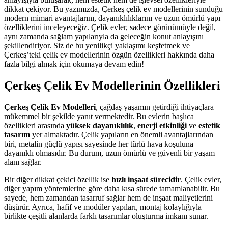
dikkat çekiyor. Bu yazımızda, Çerkeş çelik ev modellerinin sunduğu
modern mimari avantajlarını, dayanıklılıklarını ve uzun ömürlü yapı
özelliklerini inceleyeceğiz. Çelik evler, sadece görünümüyle değil,
aynı zamanda sağlam yapılarıyla da geleceğin konut anlayışını
şekillendiriyor. Siz de bu yenilikçi yaklaşımı keşfetmek ve
Çerkeş’teki çelik ev modellerinin özgün özellikleri hakkında daha
fazla bilgi almak için okumaya devam edin!
Çerkeş Çelik Ev Modellerinin Özellikleri
Çerkeş Çelik Ev Modelleri
, çağdaş yaşamın getirdiği ihtiyaçlara
mükemmel bir şekilde yanıt vermektedir. Bu evlerin başlıca
özellikleri arasında
yüksek dayanıklılık
,
enerji etkinliği
ve
estetik
tasarım
yer almaktadır. Çelik yapıların en önemli avantajlarından
biri, metalin güçlü yapısı sayesinde her türlü hava koşuluna
dayanıklı olmasıdır. Bu durum, uzun ömürlü ve güvenli bir yaşam
alanı sağlar.
Bir diğer dikkat çekici özellik ise
hızlı inşaat sürecidir
. Çelik evler,
diğer yapım yöntemlerine göre daha kısa sürede tamamlanabilir. Bu
sayede, hem zamandan tasarruf sağlar hem de inşaat maliyetlerini
düşürür. Ayrıca, hafif ve modüler yapıları, montaj kolaylığıyla
birlikte çeşitli alanlarda farklı tasarımlar oluşturma imkanı sunar.