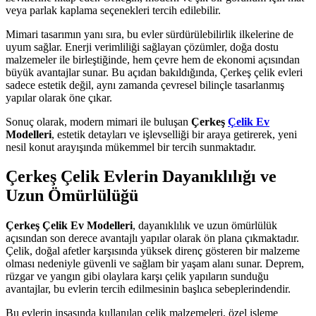
veya parlak kaplama seçenekleri tercih edilebilir.
Mimari tasarımın yanı sıra, bu evler sürdürülebilirlik ilkelerine de
uyum sağlar. Enerji verimliliği sağlayan çözümler, doğa dostu
malzemeler ile birleştiğinde, hem çevre hem de ekonomi açısından
büyük avantajlar sunar. Bu açıdan bakıldığında, Çerkeş çelik evleri
sadece estetik değil, aynı zamanda çevresel bilinçle tasarlanmış
yapılar olarak öne çıkar.
Sonuç olarak, modern mimari ile buluşan
Çerkeş
Çelik Ev
Modelleri
, estetik detayları ve işlevselliği bir araya getirerek, yeni
nesil konut arayışında mükemmel bir tercih sunmaktadır.
Çerkeş Çelik Evlerin Dayanıklılığı ve
Uzun Ömürlülüğü
Çerkeş Çelik Ev Modelleri
, dayanıklılık ve uzun ömürlülük
açısından son derece avantajlı yapılar olarak ön plana çıkmaktadır.
Çelik, doğal afetler karşısında yüksek direnç gösteren bir malzeme
olması nedeniyle güvenli ve sağlam bir yaşam alanı sunar. Deprem,
rüzgar ve yangın gibi olaylara karşı çelik yapıların sunduğu
avantajlar, bu evlerin tercih edilmesinin başlıca sebeplerindendir.
Bu evlerin inşasında kullanılan çelik malzemeleri, özel işleme