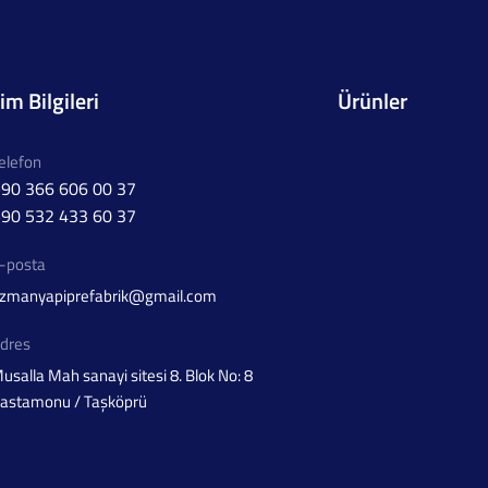
şim Bilgileri
Ürünler
elefon
90 366 606 00 37
90 532 433 60 37
-posta
zmanyapiprefabrik@gmail.com
dres
usalla Mah sanayi sitesi 8. Blok No: 8
astamonu / Taşköprü