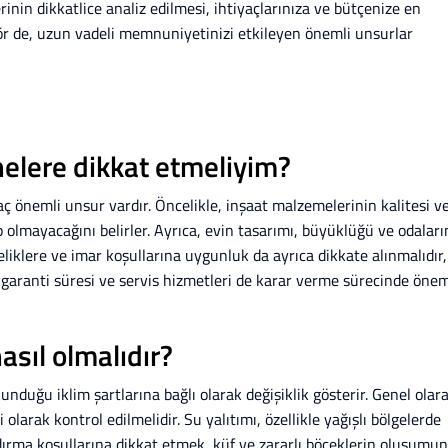
inin dikkatlice analiz edilmesi, ihtiyaçlarınıza ve bütçenize en
tör de, uzun vadeli memnuniyetinizi etkileyen önemli unsurlar
nelere dikkat etmeliyim?
aç önemli unsur vardır. Öncelikle, inşaat malzemelerinin kalitesi v
 olmayacağını belirler. Ayrıca, evin tasarımı, büyüklüğü ve odaları
meliklere ve imar koşullarına uygunluk da ayrıca dikkate alınmalıdır,
a, garanti süresi ve servis hizmetleri de karar verme sürecinde önem
asıl olmalıdır?
nduğu iklim şartlarına bağlı olarak değişiklik gösterir. Genel olara
i olarak kontrol edilmelidir. Su yalıtımı, özellikle yağışlı bölgelerde
ırma koşullarına dikkat etmek, küf ve zararlı böceklerin oluşumu