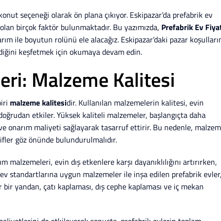
nut seçeneği olarak ön plana çıkıyor. Eskipazar’da prefabrik ev
i olan birçok faktör bulunmaktadır. Bu yazımızda,
Prefabrik Ev Fiya
rım ile boyutun rolünü ele alacağız. Eskipazar’daki pazar koşulları
lediğini keşfetmek için okumaya devam edin.
leri: Malzeme Kalitesi
iri
malzeme kalitesi
dir. Kullanılan malzemelerin kalitesi, evin
 doğrudan etkiler. Yüksek kaliteli malzemeler, başlangıçta daha
ve onarım maliyeti sağlayarak tasarruf ettirir. Bu nedenle, malze
ler göz önünde bulundurulmalıdır.
tım malzemeleri, evin dış etkenlere karşı dayanıklılığını artırırken,
 ev standartlarına uygun malzemeler ile inşa edilen prefabrik evler
er bir yandan, çatı kaplaması, dış cephe kaplaması ve iç mekan
maliyetlerini de etkileyerek sonuçta, prefabrik evlerin toplam