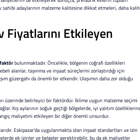
ev sahibi adaylarının malzeme kalitesine dikkat etmeleri, daha kalit
 Fiyatlarını Etkileyen
faktör
bulunmaktadır. Öncelikle, bölgenin coğrafi özellikleri
beli alanlar, taşınma ve inşaat süreçlerini zorlaştırdığı için
ulaşım güzergahı da önemli bir etkendir. Ulaşımın daha zor olduğu
arı üzerinde belirleyici bir faktördür. İklime uygun malzeme seçimi
ğlar. Kış aylarının soğuk geçtiği bölgelerde, iyi yalıtım özelliklerin
angıç maliyetini etkileyen bir diğer önemli unsurdur.
arıdır. Eskipazar’da uygulanmakta olan inşaat standartları ve izin
gelerde ek izinler ve belgeler gerektirebilir, bu da ek maliyetler