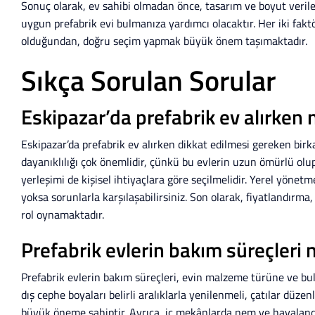
Sonuç olarak, ev sahibi olmadan önce, tasarım ve boyut veriler
uygun prefabrik evi bulmanıza yardımcı olacaktır. Her iki fak
olduğundan, doğru seçim yapmak büyük önem taşımaktadır.
Sıkça Sorulan Sorular
Eskipazar’da prefabrik ev alırken 
Eskipazar’da prefabrik ev alırken dikkat edilmesi gereken birk
dayanıklılığı çok önemlidir, çünkü bu evlerin uzun ömürlü olup
yerleşimi de kişisel ihtiyaçlara göre seçilmelidir. Yerel yönet
yoksa sorunlarla karşılaşabilirsiniz. Son olarak, fiyatlandırm
rol oynamaktadır.
Prefabrik evlerin bakım süreçleri n
Prefabrik evlerin bakım süreçleri, evin malzeme türüne ve bulu
dış cephe boyaları belirli aralıklarla yenilenmeli, çatılar düzenl
büyük öneme sahiptir. Ayrıca, iç mekânlarda nem ve havaland