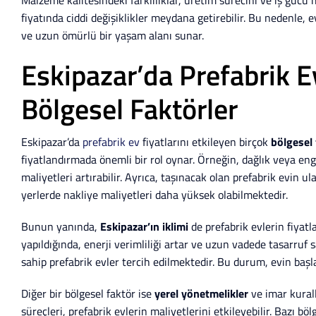
fiyatında ciddi değişiklikler meydana getirebilir. Bu nedenle, 
ve uzun ömürlü bir yaşam alanı sunar.
Eskipazar’da Prefabrik Ev
Bölgesel Faktörler
Eskipazar’da
prefabrik ev
fiyatlarını etkileyen birçok
bölgesel 
fiyatlandırmada önemli bir rol oynar. Örneğin, dağlık veya enge
maliyetleri artırabilir. Ayrıca, taşınacak olan prefabrik evin 
yerlerde nakliye maliyetleri daha yüksek olabilmektedir.
Bunun yanında,
Eskipazar’ın iklimi
de prefabrik evlerin fiyatl
yapıldığında, enerji verimliliği artar ve uzun vadede tasarruf sa
sahip prefabrik evler tercih edilmektedir. Bu durum, evin başl
Diğer bir bölgesel faktör ise
yerel yönetmelikler
ve imar kurall
süreçleri, prefabrik evlerin maliyetlerini etkileyebilir. Bazı böl