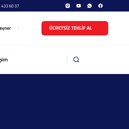
 433 60 37
ÜCRETSİZ TEKLİF AL
eyner
işim