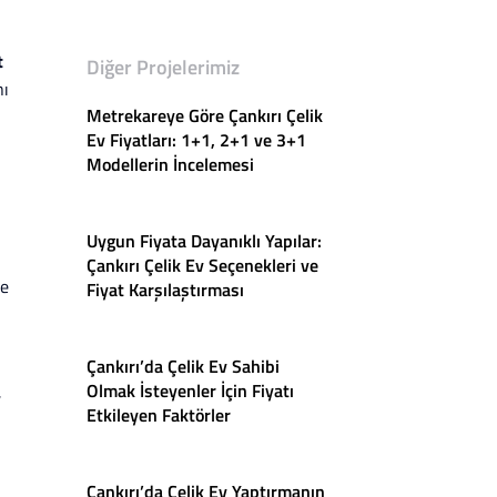
t
Diğer Projelerimiz
nı
Metrekareye Göre Çankırı Çelik
Ev Fiyatları: 1+1, 2+1 ve 3+1
Modellerin İncelemesi
Uygun Fiyata Dayanıklı Yapılar:
Çankırı Çelik Ev Seçenekleri ve
me
Fiyat Karşılaştırması
Çankırı’da Çelik Ev Sahibi
Olmak İsteyenler İçin Fiyatı
,
Etkileyen Faktörler
Çankırı’da Çelik Ev Yaptırmanın