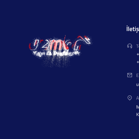
İleti
T
+
+
E
u
A
M
K