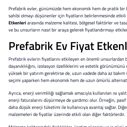
Prefabrik evler, günümüzde hem ekonomik hem de pratik bir ko
sahibi olmayı düşünenler için fiyatların belirlenmesinde etkil
Etkenleri
arasında malzeme kalitesi, bölgesel faktörler ve tasa
ve bu unsurların nasıl bir araya gelerek fiyatlandırmayı etki
Prefabrik Ev Fiyat Etken
Prefabrik evlerin
fiyatlarını etkileyen en önemli unsurlardan b
dayanıklılığını, izolasyon özelliklerini ve estetik görünümünü
yüksek bir yatırım gerektirse de, uzun vadede daha az bakım 
seçimi yaparken hem ekonomik hem de uzun ömürlü alternatif
Ayrıca, enerji verimliliği sağlamak amacıyla kullanılan ısı yalı
enerji faturalarını düşürmeye de yardımcı olur. Örneğin, pasif
daha düşük enerji tüketimi ile kullanıcıya avantaj sağlar. Diğ
malzemeleri de fiyatlar üzerinde etkili olan diğer faktörlerdir.
Malzeme kalitesindeki farklılıklar, üretim sürecini ve iş gücü 