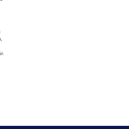
i
n,
r.