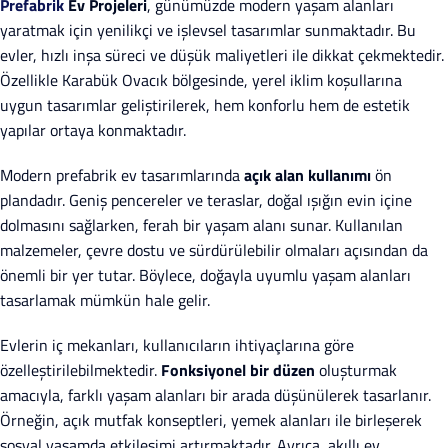
Prefabrik
Ev Projeleri
, günümüzde modern yaşam alanları
yaratmak için yenilikçi ve işlevsel tasarımlar sunmaktadır. Bu
evler, hızlı inşa süreci ve düşük maliyetleri ile dikkat çekmektedir.
Özellikle Karabük Ovacık bölgesinde, yerel iklim koşullarına
uygun tasarımlar geliştirilerek, hem konforlu hem de estetik
yapılar ortaya konmaktadır.
Modern prefabrik ev tasarımlarında
açık alan kullanımı
ön
plandadır. Geniş pencereler ve teraslar, doğal ışığın evin içine
dolmasını sağlarken, ferah bir yaşam alanı sunar. Kullanılan
malzemeler, çevre dostu ve sürdürülebilir olmaları açısından da
önemli bir yer tutar. Böylece, doğayla uyumlu yaşam alanları
tasarlamak mümkün hale gelir.
Evlerin iç mekanları, kullanıcıların ihtiyaçlarına göre
özelleştirilebilmektedir.
Fonksiyonel bir düzen
oluşturmak
amacıyla, farklı yaşam alanları bir arada düşünülerek tasarlanır.
Örneğin, açık mutfak konseptleri, yemek alanları ile birleşerek
sosyal yaşamda etkileşimi artırmaktadır. Ayrıca, akıllı ev