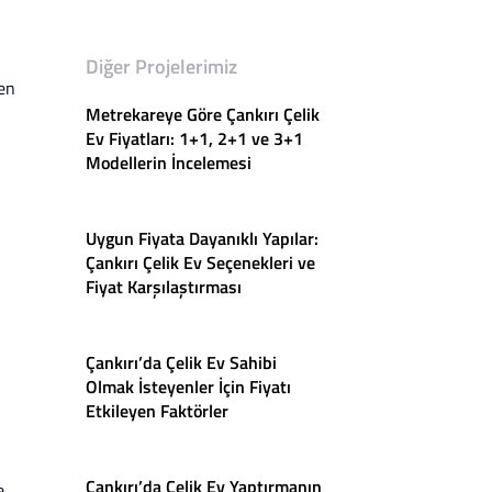
Diğer Projelerimiz
yen
Metrekareye Göre Çankırı Çelik
Ev Fiyatları: 1+1, 2+1 ve 3+1
Modellerin İncelemesi
Uygun Fiyata Dayanıklı Yapılar:
Çankırı Çelik Ev Seçenekleri ve
Fiyat Karşılaştırması
Çankırı’da Çelik Ev Sahibi
Olmak İsteyenler İçin Fiyatı
Etkileyen Faktörler
Çankırı’da Çelik Ev Yaptırmanın
e