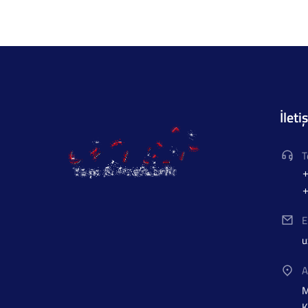
İleti
T
+
+
E
u
A
M
K