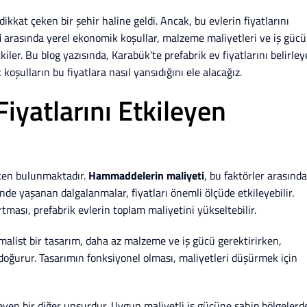
ikkat çeken bir şehir haline geldi. Ancak, bu evlerin fiyatlarını
i
arasında yerel ekonomik koşullar, malzeme maliyetleri ve iş gücü
kiler. Bu blog yazısında, Karabük’te prefabrik ev fiyatlarını belirle
şulların bu fiyatlara nasıl yansıdığını ele alacağız.
iyatlarını Etkileyen
etken bulunmaktadır.
Hammaddelerin maliyeti
, bu faktörler arasında
kinde yaşanan dalgalanmalar, fiyatları önemli ölçüde etkileyebilir.
rtması, prefabrik evlerin toplam maliyetini yükseltebilir.
imalist bir tasarım, daha az malzeme ve iş gücü gerektirirken,
doğurur. Tasarımın fonksiyonel olması, maliyetleri düşürmek için
leyen bir diğer unsurdur. Uygun maliyetli iş gücüne sahip bölgelerd