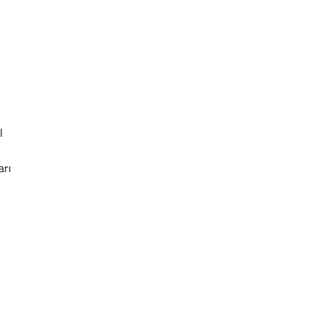
l
arı