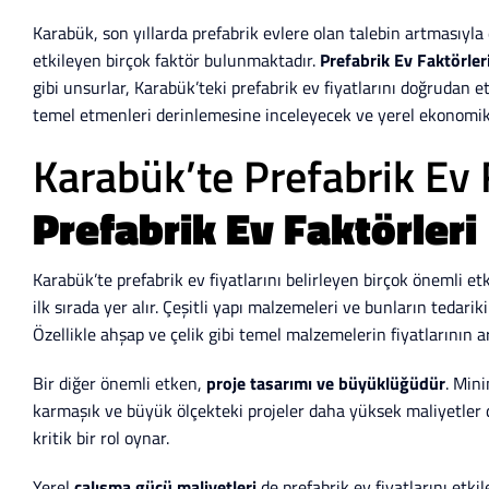
Karabük, son yıllarda prefabrik evlere olan talebin artmasıyla d
etkileyen birçok faktör bulunmaktadır.
Prefabrik Ev Faktörler
gibi unsurlar, Karabük’teki prefabrik ev fiyatlarını doğrudan et
temel etmenleri derinlemesine inceleyecek ve yerel ekonomik ko
Karabük’te Prefabrik Ev F
Prefabrik Ev Faktörleri
Karabük’te prefabrik ev fiyatlarını belirleyen birçok önemli 
ilk sırada yer alır. Çeşitli yapı malzemeleri ve bunların tedari
Özellikle ahşap ve çelik gibi temel malzemelerin fiyatlarının a
Bir diğer önemli etken,
proje tasarımı ve büyüklüğüdür
. Min
karmaşık ve büyük ölçekteki projeler daha yüksek maliyetler 
kritik bir rol oynar.
Yerel
çalışma gücü maliyetleri
de prefabrik ev fiyatlarını etki