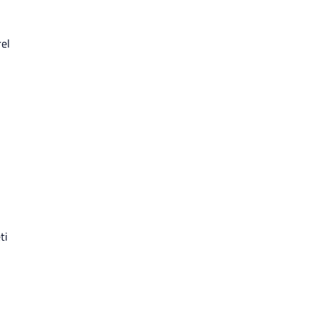
rel
ti