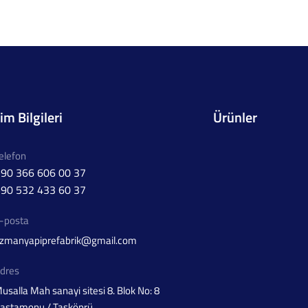
şim Bilgileri
Ürünler
elefon
90 366 606 00 37
90 532 433 60 37
-posta
zmanyapiprefabrik@gmail.com
dres
usalla Mah sanayi sitesi 8. Blok No: 8
astamonu / Taşköprü