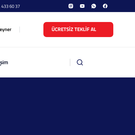
 433 60 37
ÜCRETSİZ TEKLİF AL
eyner
işim