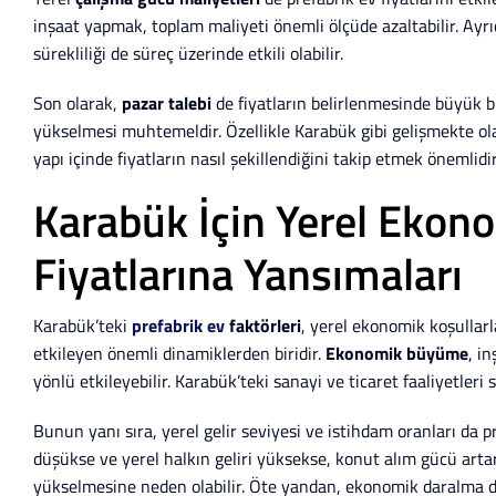
inşaat yapmak, toplam maliyeti önemli ölçüde azaltabilir. Ayrı
sürekliliği de süreç üzerinde etkili olabilir.
Son olarak,
pazar talebi
de fiyatların belirlenmesinde büyük bir
yükselmesi muhtemeldir. Özellikle Karabük gibi gelişmekte ola
yapı içinde fiyatların nasıl şekillendiğini takip etmek önemlidir
Karabük İçin Yerel Ekono
Fiyatlarına Yansımaları
Karabük’teki
prefabrik ev
faktörleri
, yerel ekonomik koşullarl
etkileyen önemli dinamiklerden biridir.
Ekonomik büyüme
, i
yönlü etkileyebilir. Karabük’teki sanayi ve ticaret faaliyetler
Bunun yanı sıra, yerel gelir seviyesi ve istihdam oranları da pre
düşükse ve yerel halkın geliri yüksekse, konut alım gücü art
yükselmesine neden olabilir. Öte yandan, ekonomik daralma d