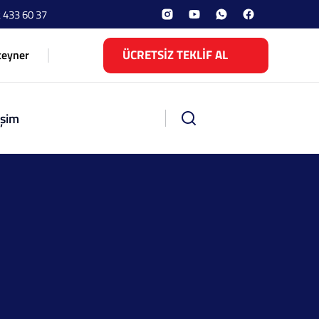
 433 60 37
ÜCRETSİZ TEKLİF AL
teyner
işim