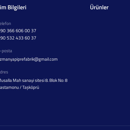
şim Bilgileri
Ürünler
elefon
90 366 606 00 37
90 532 433 60 37
-posta
zmanyapiprefabrik@gmail.com
dres
usalla Mah sanayi sitesi 8. Blok No: 8
astamonu / Taşköprü