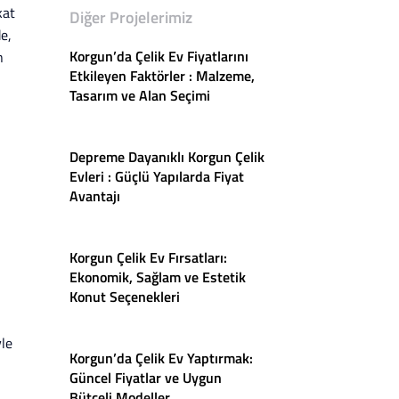
kat
Diğer Projelerimiz
e,
Korgun’da Çelik Ev Fiyatlarını
n
Etkileyen Faktörler : Malzeme,
Tasarım ve Alan Seçimi
Depreme Dayanıklı Korgun Çelik
Evleri : Güçlü Yapılarda Fiyat
Avantajı
Korgun Çelik Ev Fırsatları:
Ekonomik, Sağlam ve Estetik
Konut Seçenekleri
yle
Korgun’da Çelik Ev Yaptırmak:
Güncel Fiyatlar ve Uygun
Bütçeli Modeller