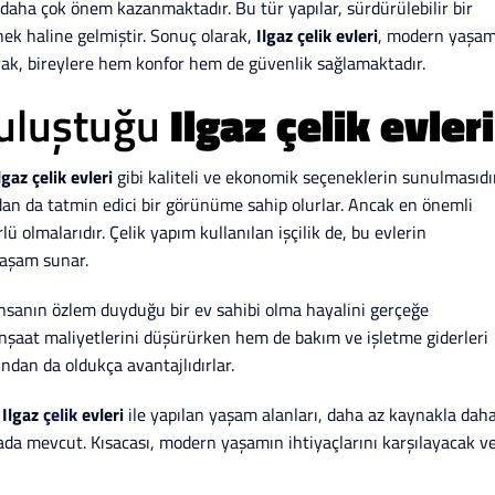
daha çok önem kazanmaktadır. Bu tür yapılar, sürdürülebilir bir
ek haline gelmiştir. Sonuç olarak,
Ilgaz çelik evleri
, modern yaşam
rak, bireylere hem konfor hem de güvenlik sağlamaktadır.
buluştuğu
Ilgaz çelik evleri
lgaz çelik evleri
gibi kaliteli ve ekonomik seçeneklerin sunulmasıdır
ıdan da tatmin edici bir görünüme sahip olurlar. Ancak en önemli
ü olmalarıdır. Çelik yapım kullanılan işçilik de, bu evlerin
 yaşam sunar.
nsanın özlem duyduğu bir ev sahibi olma hayalini gerçeğe
inşaat maliyetlerini düşürürken hem de bakım ve işletme giderleri
ından da oldukça avantajlıdırlar.
,
Ilgaz
çelik
evleri
ile yapılan yaşam alanları, daha az kaynakla dah
rada mevcut. Kısacası, modern yaşamın ihtiyaçlarını karşılayacak v