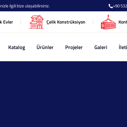
le ilgili bize ulaşabilirsiniz.
+90 532
k Evler
Çelik Konstrüksiyon
Kon
Katalog
Ürünler
Projeler
Galeri
İlet