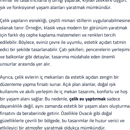
mimar ve tasarımcılarla iş birliği yaparak, kişisel zevklere uygun,
şık ve fonksiyonel yaşam alanları yaratmak mümkündür.
Çelik yapıların esnekliği, çeşitli mimari stillerin uygulanabilmesine
olanak tanır. Örneğin, klasik veya modern bir görünüm yaratmak
için farklı dış cephe kaplama malzemeleri ve renkleri tercih
edilebilir. Böylece, eviniz çevre ile uyumlu, estetik açıdan tatmin
edici bir şekilde tasarlanabilir. Çatı şekilleri, pencerelerin yerleşimi
ve balkonlar gibi detaylar, tasarıma müdahale eden önemli
unsurlar arasında yer alır.
Ayrıca, çelik evlerin iç mekanları da estetik açıdan zengin bir
düzenleme yapma fırsatı sunar. Açık plan alanlar, doğal ışık
kullanımı ve akıllı yerleşim ile iç mekan tasarımı, konforlu ve hoş
bir yaşam alanı sağlar. Bu nedenle,
çelik ev yaptırmak
sadece
dayanıklılık değil, aynı zamanda estetik bir yaşam alanı oluşturma
fırsatını da beraberinde getirir. Özellikle Ovacık gibi doğal
güzelliklerle çevrili bir bölgede, bu tasarımlar ile huzur verici ve
etkileyici bir atmosfer yaratmak oldukça mümkündür.