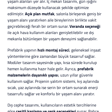
yaşam alanları yer alır. İç mekan tasarımı, gün ışığını
maksimum düzeyde kullanacak şekilde optimize
edilmiştir.
Açık plan mutfak
, salonla birleşerek geniş bir
yaşam alanı yaratırken aile bireylerinin birlikte vakit
geçirebileceği ferah bir ortam sunar.
Veranda seçeneği
ile açık hava kullanım alanları genişletilebilir ve dış
mekanla bütünleşen bir yaşam deneyimi sağlanabilir.
Prefabrik yapının
hızlı montaj süreci
, geleneksel inşaat
yöntemlerine göre zamandan büyük tasarruf sağlar.
Modüler tasarım sayesinde yapı, kısa sürede kurulup
hemen kullanıma hazır hale gelir. Ayrıca,
prefabrik
malzemelerin dayanıklı yapısı
, uzun yıllar güvenle
kullanım sağlar. Projenin yalıtım sistemi, kış aylarında
sıcak, yaz aylarında ise serin bir ortam sunarak enerji
tasarrufu sağlar ve konforlu bir yaşam alanı yaratır.
Dış cephe tasarımı, kullanıcıların estetik tercihlerine
göre
çeşitli kaplama ve renk seçenekleri
sunar. Bahçe