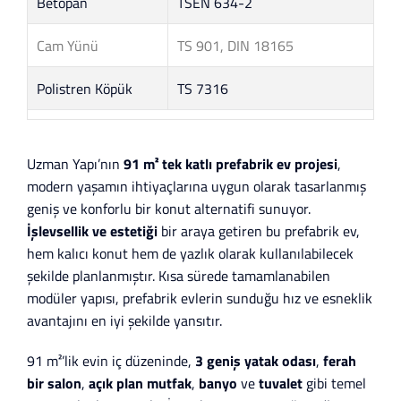
Betopan
TSEN 634-2
Cam Yünü
TS 901, DIN 18165
Polistren Köpük
TS 7316
Uzman Yapı’nın
91 m² tek katlı prefabrik ev projesi
,
modern yaşamın ihtiyaçlarına uygun olarak tasarlanmış
geniş ve konforlu bir konut alternatifi sunuyor.
İşlevsellik ve estetiği
bir araya getiren bu prefabrik ev,
hem kalıcı konut hem de yazlık olarak kullanılabilecek
şekilde planlanmıştır. Kısa sürede tamamlanabilen
modüler yapısı, prefabrik evlerin sunduğu hız ve esneklik
avantajını en iyi şekilde yansıtır.
91 m²’lik evin iç düzeninde,
3 geniş yatak odası
,
ferah
bir salon
,
açık plan mutfak
,
banyo
ve
tuvalet
gibi temel