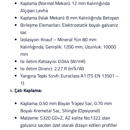
Kaplama (Normal Mekan): 12 mm Kalınlığında
Alçıpan Levha
Kaplama (Islak Mekan): 8 mm Kalınlığında Betopan
Birleşme Elemanları: Elektrostatik boyalı galvaniz
sac
İzolasyon: Knauf – Mineral Yün 80 mm
Kalınlığında, Genişlik: 1200 mm, Uzunluk: 10000
mm
Isı iletim Katsayısı: 0.044 (W/mK)
Isı iletim Direnci: 2.27 R (m²k/W)
Yangına Tepki Sınıfı: Euroclass A1 (TS EN 13501 –
1)
Çatı Kaplama:
Kaplama: 0.50 mm Boyalı Trapez Sac, 0.70 mm
Boyalı Kremetal Sac, Shingle (Opsiyonel)
Malzeme: S320 GD+Z, AZ kalite No:1322 olan
galvaniz sacdan özel olarak dizayn edilen profiller