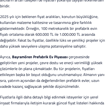
alıcıların artan talepleri de fiyatları yukarıya taşıyan etkenlerden
biridir.
2025 yılı için beklenen fiyat aralıkları, konutun büyüklüğüne,
kullanılan malzeme kalitesine ve tasarımına göre farklılık
göstermektedir. Örneğin, 100 metrekarelik bir prefabrik evin
fiyatı ortalama olarak 600.000 TL ile 1.000.000 TL arasında
değişebilir. Fakat bu fiyatlar, özellikle lüks ve yenilikçi projeler için
daha yüksek seviyelere ulaşma potansiyeline sahiptir.
Ayrıca,
Bayramören Prefabrik Ev Piyasası
çerçevesinde
geliştirilen yeni projeler, çevre dostu ve enerji verimliliği yüksek
çözümlerle ön plana çıkmaktadır. Bu tür projelerin, fiyatları
etkileyen başka bir boyut olduğunu unutmamalıyız. Almanın yanı
sıra, yatırım açısından da değerlendirilen prefabrik evler, uzun
vadede kazanç sağlayacak şekilde düşünülmelidir.
Fiyatlarla ilgili daha detaylı bilgi edinmek isteyenler için yerel
inşaat firmalarıyla iletişim kurarak güncel fiyat listeleri hakkında