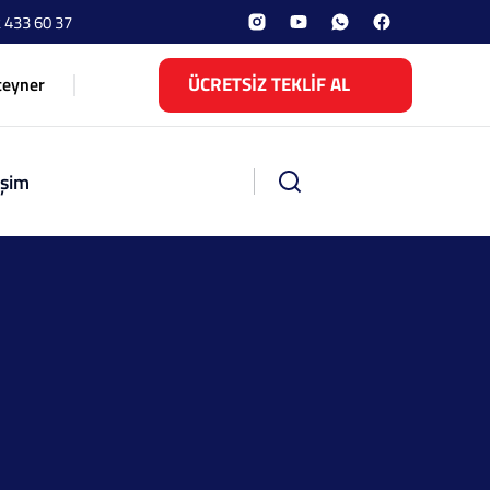
 433 60 37
ÜCRETSİZ TEKLİF AL
teyner
işim