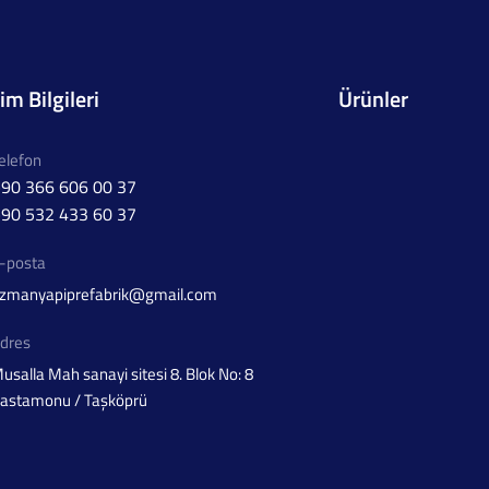
şim Bilgileri
Ürünler
elefon
90 366 606 00 37
90 532 433 60 37
-posta
zmanyapiprefabrik@gmail.com
dres
usalla Mah sanayi sitesi 8. Blok No: 8
astamonu / Taşköprü