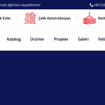
le ilgili bize ulaşabilirsiniz.
+90 532
k Evler
Çelik Konstrüksiyon
Kon
Katalog
Ürünler
Projeler
Galeri
İlet