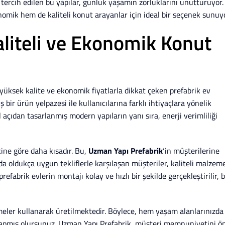
da tercih edilen bu yapılar, günlük yaşamın zorluklarını unutturuyor.
nomik hem de kaliteli konut arayanlar için ideal bir seçenek sunuyo
aliteli ve Ekonomik Konut
yüksek kalite ve ekonomik fiyatlarla dikkat çeken prefabrik ev
bir ürün yelpazesi ile kullanıcılarına farklı ihtiyaçlara yönelik
çıdan tasarlanmış modern yapıların yanı sıra, enerji verimliliği
kine göre daha kısadır. Bu,
Uzman Yapı Prefabrik
‘in müşterilerine
da oldukça uygun tekliflerle karşılaşan müşteriler, kaliteli malzem
efabrik evlerin montajı kolay ve hızlı bir şekilde gerçekleştirilir, 
eler kullanarak üretilmektedir. Böylece, hem yaşam alanlarınızda
 yapmış olursunuz. Uzman Yapı Prefabrik, müşteri memnuniyetini ö