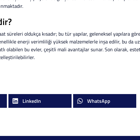
unmaktadır.
dir?
at süreleri oldukça kısadır; bu tür yapılar, geleneksel yapılara gör
enellikle enerji verimliliği yüksek malzemelerle inşa edilir, bu da u
ı olabilen bu evler, çeşitli mali avantajlar sunar. Son olarak, este
leştirilebilirler.
LinkedIn
WhatsApp