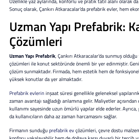
Özellikle yaz aylarında, konforlu ve pratik tatil alanı olarak 
Sonuç olarak, Çankırı Atkaracalar’da prefabrik evler, hem eko
Uzman Yapı Prefabrik: K
Çözümleri
Uzman Yapı Prefabrik
, Çankırı Atkaracalar’da sunmuş olduğu 
çözümleri ile konut sektöründe önemli bir yer edinmiştir. Geniş 
çözüm sunmaktadır. Firmada, hem estetik hem de fonksiyonel a
yüksek konutlar da yer almaktadır.
Prefabrik evlerin
inşaat süresi genellikle geleneksel yapıların
zaman avantajı sağladığı anlamına gelir. Maliyetler açısından 
kullanımı sayesinde uzun ömürlü yapılar elde ederler. Ayrıca, pr
da kullanıcıların daha az zaman harcamasını sağlar.
Firmanın sunduğu
prefabrik ev
çözümleri, çevre dostu malzem
konforu yakalayabilir hem de doğaya karşı duyarlı bir tercih