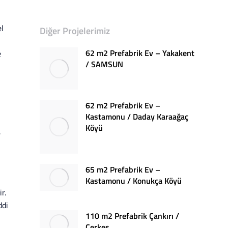
el
Diğer Projelerimiz
62 m2 Prefabrik Ev – Yakakent
e
/ SAMSUN
62 m2 Prefabrik Ev –
Kastamonu / Daday Karaağaç
Köyü
.
65 m2 Prefabrik Ev –
Kastamonu / Konukça Köyü
r.
ddi
110 m2 Prefabrik Çankırı /
Çerkeş