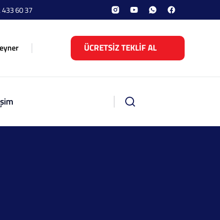
 433 60 37
ÜCRETSİZ TEKLİF AL
eyner
işim