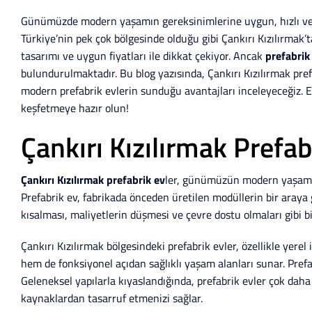
Günümüzde modern yaşamın gereksinimlerine uygun, hızlı ve e
Türkiye’nin pek çok bölgesinde olduğu gibi Çankırı Kızılırmak’ta
tasarımı ve uygun fiyatları ile dikkat çekiyor. Ancak
prefabrik 
bulundurulmaktadır. Bu blog yazısında, Çankırı Kızılırmak prefab
modern prefabrik evlerin sunduğu avantajları inceleyeceğiz. Ek
keşfetmeye hazır olun!
Çankırı Kızılırmak Prefab
Çankırı Kızılırmak prefabrik ev
ler, günümüzün modern yaşam an
Prefabrik ev, fabrikada önceden üretilen modüllerin bir araya ge
kısalması, maliyetlerin düşmesi ve çevre dostu olmaları gibi b
Çankırı Kızılırmak bölgesindeki prefabrik evler, özellikle yere
hem de fonksiyonel açıdan sağlıklı yaşam alanları sunar. Prefabr
Geleneksel yapılarla kıyaslandığında, prefabrik evler çok da
kaynaklardan tasarruf etmenizi sağlar.