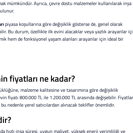
atmak mümkündür. Ayrıca, çevre dostu malzemeler kullanılarak inşa
bulunur.
arı
piyasa koşullarına göre değişiklik gösterse de, genel olarak
ir. Bu durum, özellikle ilk evini alacaklar veya yazlık arayanlar iç
mik hem de fonksiyonel yaşam alanları arayanlar için ideal bir
in fiyatları ne kadar?
üyüklüğüne, malzeme kalitesine ve tasarımına göre değişiklik
in fiyatı 800.000 TL ile 1.200.000 TL arasında değişebilir. Fiyatlar
r, bu nedenle yerel satıcılardan alınacak teklifler önemlidir.
dir?
a hızlı inşa süresi, uygun maliyet, yüksek enerji verimliliği ve