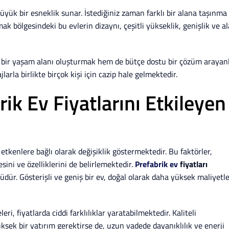
a büyük bir esneklik sunar. İstediğiniz zaman farklı bir alana taşınma
k bölgesindeki bu evlerin dizaynı, çeşitli yükseklik, genişlik ve a
n bir yaşam alanı oluşturmak hem de bütçe dostu bir çözüm arayan
jlarla birlikte birçok kişi için cazip hale gelmektedir.
rik Ev Fiyatlarını Etkileyen
i etkenlere bağlı olarak değişiklik göstermektedir. Bu faktörler,
tesini ve özelliklerini de belirlemektedir.
Prefabrik ev
fiyatları
üdür. Gösterişli ve geniş bir ev, doğal olarak daha yüksek maliyetl
i, fiyatlarda ciddi farklılıklar yaratabilmektedir. Kaliteli
ksek bir yatırım gerektirse de, uzun vadede dayanıklılık ve enerji