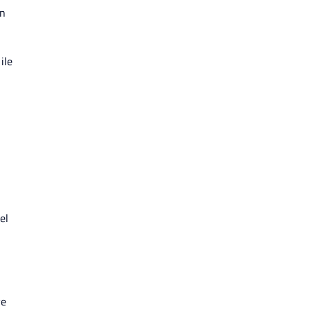
an
ile
el
ve