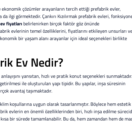
konomik çözümler arayanların tercih ettiği prefabrik evler,
 da ilgi görmektedir. Çankırı Kızılırmak prefabrik evleri, fonksiyon
ev fiyatları
belirlenirken birçok faktör göz önünde
rik evlerinin temel özelliklerini, fiyatlarını etkileyen unsurları v
onomik bir yaşam alanı arayanlar için ideal seçenekleri birlikte
rik Ev Nedir?
layışını yansıtan, hızlı ve pratik konut seçenekleri sunmaktadır
tirilmesi ile oluşturulan yapı tipidir. Bu yapılar, inşa süresinin
irçok avantaj taşımaktadır.
l iklim koşullarına uygun olarak tasarlanmıştır. Böylece hem estetik
ik evlerin en önemli özelliklerinden biri, hızlı inşa edilme sürecidi
ha kısa bir sürede tamamlanabilir. Bu da, hem zamandan hem de ma