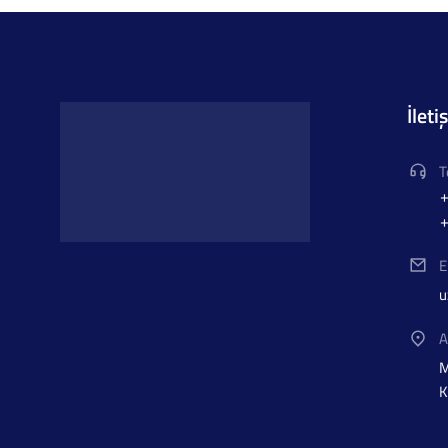
İleti
T
+
+
E
u
A
M
K