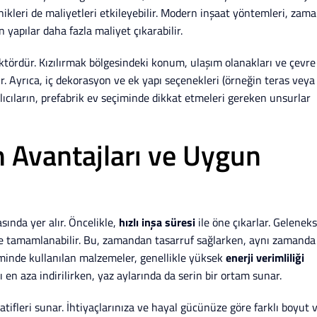
nikleri de maliyetleri etkileyebilir. Modern inşaat yöntemleri, zam
yapılar daha fazla maliyet çıkarabilir.
aktördür. Kızılırmak bölgesindeki konum, ulaşım olanakları ve çevre 
ır. Ayrıca, iç dekorasyon ve ek yapı seçenekleri (örneğin teras veya
lıcıların, prefabrik ev seçiminde dikkat etmeleri gereken unsurlar
n Avantajları ve Uygun
sında yer alır. Öncelikle,
hızlı inşa süresi
ile öne çıkarlar. Geleneks
ede tamamlanabilir. Bu, zamandan tasarruf sağlarken, aynı zamanda
etiminde kullanılan malzemeler, genellikle yüksek
enerji verimliliği
bı en aza indirilirken, yaz aylarında da serin bir ortam sunar.
tifleri sunar. İhtiyaçlarınıza ve hayal gücünüze göre farklı boyut 