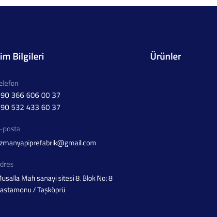
şim Bilgileri
Ürünler
elefon
90 366 606 00 37
90 532 433 60 37
-posta
zmanyapiprefabrik@gmail.com
dres
usalla Mah sanayi sitesi 8. Blok No: 8
astamonu / Taşköprü