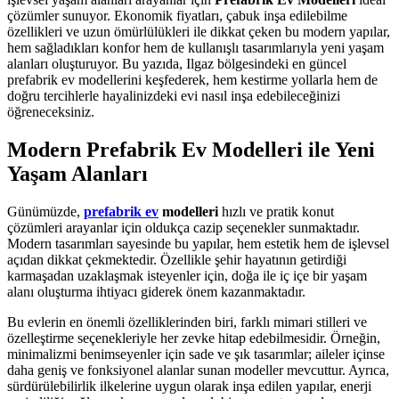
çözümler sunuyor. Ekonomik fiyatları, çabuk inşa edilebilme
özellikleri ve uzun ömürlülükleri ile dikkat çeken bu modern yapılar,
hem sağladıkları konfor hem de kullanışlı tasarımlarıyla yeni yaşam
alanları oluşturuyor. Bu yazıda, Ilgaz bölgesindeki en güncel
prefabrik ev modellerini keşfederek, hem kestirme yollarla hem de
doğru tercihlerle hayalinizdeki evi nasıl inşa edebileceğinizi
öğreneceksiniz.
Modern Prefabrik Ev Modelleri ile Yeni
Yaşam Alanları
Günümüzde,
prefabrik ev
modelleri
hızlı ve pratik konut
çözümleri arayanlar için oldukça cazip seçenekler sunmaktadır.
Modern tasarımları sayesinde bu yapılar, hem estetik hem de işlevsel
açıdan dikkat çekmektedir. Özellikle şehir hayatının getirdiği
karmaşadan uzaklaşmak isteyenler için, doğa ile iç içe bir yaşam
alanı oluşturma ihtiyacı giderek önem kazanmaktadır.
Bu evlerin en önemli özelliklerinden biri, farklı mimari stilleri ve
özelleştirme seçenekleriyle her zevke hitap edebilmesidir. Örneğin,
minimalizmi benimseyenler için sade ve şık tasarımlar; aileler içinse
daha geniş ve fonksiyonel alanlar sunan modeller mevcuttur. Ayrıca,
sürdürülebilirlik ilkelerine uygun olarak inşa edilen yapılar, enerji