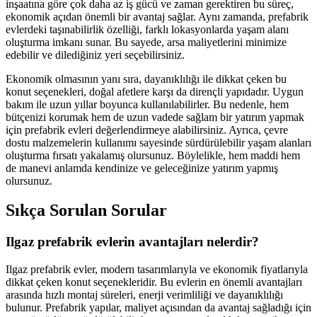
inşaatına göre çok daha az iş gücü ve zaman gerektiren bu süreç,
ekonomik açıdan önemli bir avantaj sağlar. Aynı zamanda, prefabrik
evlerdeki taşınabilirlik özelliği, farklı lokasyonlarda yaşam alanı
oluşturma imkanı sunar. Bu sayede, arsa maliyetlerini minimize
edebilir ve dilediğiniz yeri seçebilirsiniz.
Ekonomik olmasının yanı sıra, dayanıklılığı ile dikkat çeken bu
konut seçenekleri, doğal afetlere karşı da dirençli yapıdadır. Uygun
bakım ile uzun yıllar boyunca kullanılabilirler. Bu nedenle, hem
bütçenizi korumak hem de uzun vadede sağlam bir yatırım yapmak
için prefabrik evleri değerlendirmeye alabilirsiniz. Ayrıca, çevre
dostu malzemelerin kullanımı sayesinde sürdürülebilir yaşam alanları
oluşturma fırsatı yakalamış olursunuz. Böylelikle, hem maddi hem
de manevi anlamda kendinize ve geleceğinize yatırım yapmış
olursunuz.
Sıkça Sorulan Sorular
Ilgaz prefabrik evlerin avantajları nelerdir?
Ilgaz prefabrik evler, modern tasarımlarıyla ve ekonomik fiyatlarıyla
dikkat çeken konut seçenekleridir. Bu evlerin en önemli avantajları
arasında hızlı montaj süreleri, enerji verimliliği ve dayanıklılığı
bulunur. Prefabrik yapılar, maliyet açısından da avantaj sağladığı için