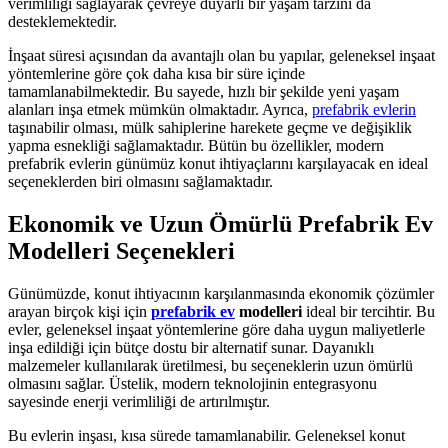
verimliliği sağlayarak çevreye duyarlı bir yaşam tarzını da
desteklemektedir.
İnşaat süresi açısından da avantajlı olan bu yapılar, geleneksel inşaat
yöntemlerine göre çok daha kısa bir süre içinde
tamamlanabilmektedir. Bu sayede, hızlı bir şekilde yeni yaşam
alanları inşa etmek mümkün olmaktadır. Ayrıca,
prefabrik evlerin
taşınabilir olması, mülk sahiplerine harekete geçme ve değişiklik
yapma esnekliği sağlamaktadır. Bütün bu özellikler, modern
prefabrik evlerin günümüz konut ihtiyaçlarını karşılayacak en ideal
seçeneklerden biri olmasını sağlamaktadır.
Ekonomik ve Uzun Ömürlü Prefabrik Ev
Modelleri Seçenekleri
Günümüzde, konut ihtiyacının karşılanmasında ekonomik çözümler
arayan birçok kişi için
prefabrik ev
modelleri
ideal bir tercihtir. Bu
evler, geleneksel inşaat yöntemlerine göre daha uygun maliyetlerle
inşa edildiği için bütçe dostu bir alternatif sunar. Dayanıklı
malzemeler kullanılarak üretilmesi, bu seçeneklerin uzun ömürlü
olmasını sağlar. Üstelik, modern teknolojinin entegrasyonu
sayesinde enerji verimliliği de artırılmıştır.
Bu evlerin inşası, kısa sürede tamamlanabilir. Geleneksel konut