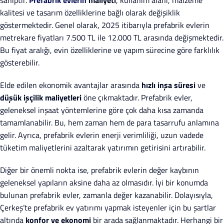
sahiptir.
Prefabrik evlerin
maliyeti
, kullanım alanı, malzeme
kalitesi ve tasarım özelliklerine bağlı olarak değişiklik
göstermektedir. Genel olarak, 2025 itibarıyla prefabrik evlerin
metrekare fiyatları 7.500 TL ile 12.000 TL arasında değişmektedir.
Bu fiyat aralığı, evin özelliklerine ve yapım sürecine göre farklılık
gösterebilir.
Elde edilen ekonomik avantajlar arasında
hızlı inşa süresi
ve
düşük işçilik maliyetleri
öne çıkmaktadır. Prefabrik evler,
geleneksel inşaat yöntemlerine göre çok daha kısa zamanda
tamamlanabilir. Bu, hem zaman hem de para tasarrufu anlamına
gelir. Ayrıca, prefabrik evlerin enerji verimliliği, uzun vadede
tüketim maliyetlerini azaltarak yatırımın getirisini artırabilir.
Diğer bir önemli nokta ise, prefabrik evlerin değer kaybının
geleneksel yapıların aksine daha az olmasıdır. İyi bir konumda
bulunan prefabrik evler, zamanla değer kazanabilir. Dolayısıyla,
Çerkeş’te prefabrik ev yatırımı yapmak isteyenler için bu şartlar
altında
konfor ve ekonomi
bir arada sağlanmaktadır. Herhangi bir