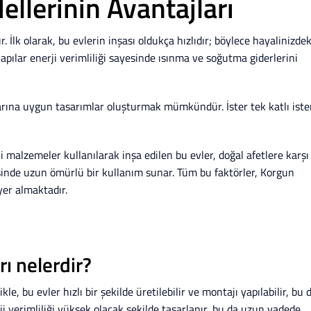
llerinin Avantajları
 İlk olarak, bu evlerin inşası oldukça hızlıdır; böylece hayalinizdek
apılar enerji verimliliği sayesinde ısınma ve soğutma giderlerini
çlarına uygun tasarımlar oluşturmak mümkündür. İster tek katlı iste
eli malzemeler kullanılarak inşa edilen bu evler, doğal afetlere karşı
sinde uzun ömürlü bir kullanım sunar. Tüm bu faktörler, Korgun
yer almaktadır.
rı nelerdir?
e, bu evler hızlı bir şekilde üretilebilir ve montajı yapılabilir, bu 
ji verimliliği yüksek olacak şekilde tasarlanır, bu da uzun vadede