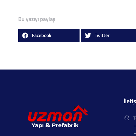
Bu yazıyı paylaş
Facebook
Twitter
İleti
T
+
+