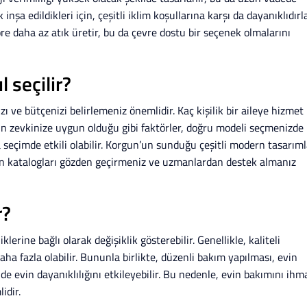
nşa edildikleri için, çeşitli iklim koşullarına karşı da dayanıklıdırla
re daha az atık üretir, bu da çevre dostu bir seçenek olmalarını
 seçilir?
ı ve bütçenizi belirlemeniz önemlidir. Kaç kişilik bir aileye hizmet
ın zevkinize uygun olduğu gibi faktörler, doğru modeli seçmenizde
 seçimde etkili olabilir. Korgun’un sunduğu çeşitli modern tasarıml
in katalogları gözden geçirmeniz ve uzmanlardan destek almanız
r?
rine bağlı olarak değişiklik gösterebilir. Genellikle, kaliteli
ha fazla olabilir. Bununla birlikte, düzenli bakım yapılması, evin
e evin dayanıklılığını etkileyebilir. Bu nedenle, evin bakımını ihm
idir.