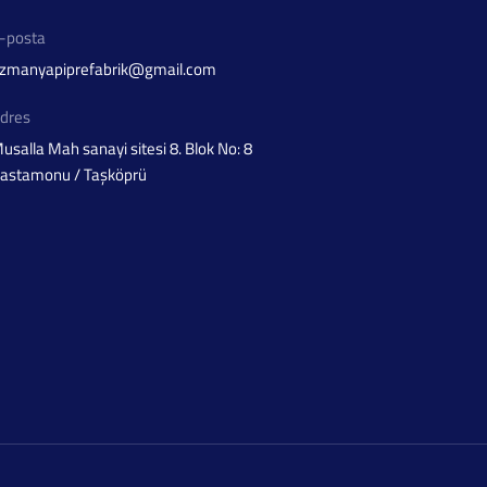
-posta
zmanyapiprefabrik@gmail.com
dres
usalla Mah sanayi sitesi 8. Blok No: 8
astamonu / Taşköprü