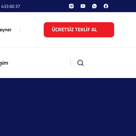
 433 60 37
ÜCRETSİZ TEKLİF AL
eyner
işim