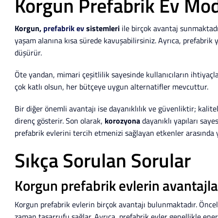
Korgun Prefabrik Ev Mode
Korgun,
prefabrik ev
sistemleri
ile birçok avantaj sunmaktadır.
yaşam alanına kısa sürede kavuşabilirsiniz. Ayrıca, prefabrik y
düşürür.
Öte yandan, mimari çeşitlilik sayesinde kullanıcıların ihtiya
çok katlı olsun, her bütçeye uygun alternatifler mevcuttur.
Bir diğer önemli avantajı ise dayanıklılık ve güvenliktir; kalit
direnç gösterir. Son olarak,
korozyona
dayanıklı yapıları saye
prefabrik evlerini tercih etmenizi sağlayan etkenler arasında 
Sıkça Sorulan Sorular
Korgun prefabrik evlerin avantajla
Korgun prefabrik evlerin birçok avantajı bulunmaktadır. Öncelikl
zaman tasarrufu sağlar. Ayrıca, prefabrik evler genellikle ener