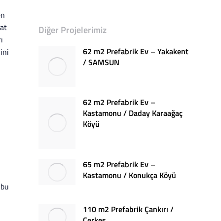
en
aat
Diğer Projelerimiz
ı
62 m2 Prefabrik Ev – Yakakent
ini
/ SAMSUN
62 m2 Prefabrik Ev –
Kastamonu / Daday Karaağaç
Köyü
65 m2 Prefabrik Ev –
Kastamonu / Konukça Köyü
 bu
110 m2 Prefabrik Çankırı /
Çerkeş