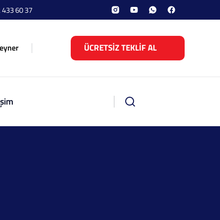
 433 60 37
ÜCRETSİZ TEKLİF AL
eyner
işim