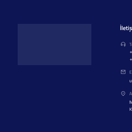
İleti
T
+
+
E
u
A
M
K