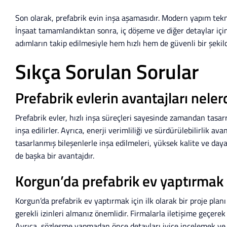
Son olarak, prefabrik evin inşa aşamasıdır. Modern yapım tekni
İnşaat tamamlandıktan sonra, iç döşeme ve diğer detaylar için 
adımların takip edilmesiyle hem hızlı hem de güvenli bir şekilde
Sıkça Sorulan Sorular
Prefabrik evlerin avantajları neler
Prefabrik evler, hızlı inşa süreçleri sayesinde zamandan tasar
inşa edilirler. Ayrıca, enerji verimliliği ve sürdürülebilirlik 
tasarlanmış bileşenlerle inşa edilmeleri, yüksek kalite ve dayan
de başka bir avantajdır.
Korgun’da prefabrik ev yaptırmak 
Korgun’da prefabrik ev yaptırmak için ilk olarak bir proje plan
gerekli izinleri almanız önemlidir. Firmalarla iletişime geçerek
Ayrıca, sözleşme yapmadan önce detayları iyice incelemek ve f