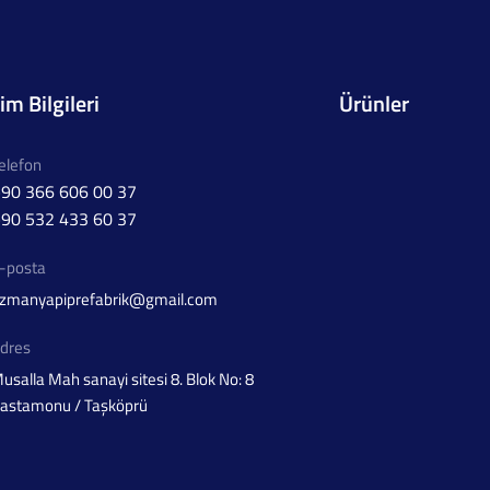
şim Bilgileri
Ürünler
elefon
90 366 606 00 37
90 532 433 60 37
-posta
zmanyapiprefabrik@gmail.com
dres
usalla Mah sanayi sitesi 8. Blok No: 8
astamonu / Taşköprü