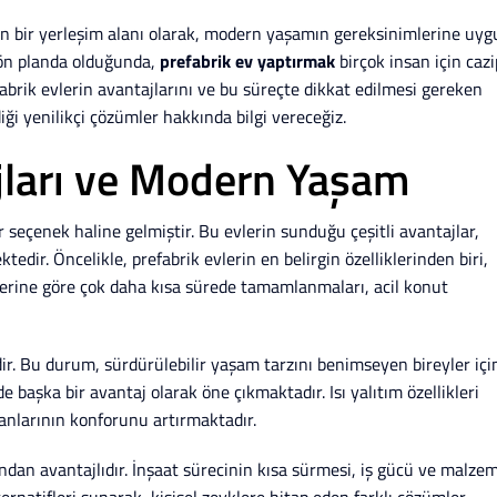
ken bir yerleşim alanı olarak, modern yaşamın gereksinimlerine uy
 ön planda olduğunda,
prefabrik ev yaptırmak
birçok insan için cazi
fabrik evlerin avantajlarını ve bu süreçte dikkat edilmesi gereken
iği yenilikçi çözümler hakkında bilgi vereceğiz.
ajları ve Modern Yaşam
ir seçenek haline gelmiştir. Bu evlerin sunduğu çeşitli avantajlar,
ir. Öncelikle, prefabrik evlerin en belirgin özelliklerinden biri,
lerine göre çok daha kısa sürede tamamlanmaları, acil konut
ir. Bu durum, sürdürülebilir yaşam tarzını benimseyen bireyler içi
 de başka bir avantaj olarak öne çıkmaktadır. Isı yalıtım özellikleri
nlarının konforunu artırmaktadır.
ndan avantajlıdır. İnşaat sürecinin kısa sürmesi, iş gücü ve malze
ternatifleri sunarak, kişisel zevklere hitap eden farklı çözümler