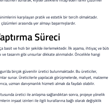
mlerini karşılayan pratik ve estetik bir tercih olmaktadır.
t çözümleri arasında yer almayı başarmışlardır.
Yaptırma Süreci
a basit ve hızlı bir şekilde ilerlemektedir. İlk aşama, ihtiyaç ve büt
 ve tasarım gibi unsurlar dikkate alınmalıdır. Öncelikle hangi
rgun’da birçok güvenilir üretici bulunmaktadır. Bu üreticiler,
rımlar sunar. Üreticilerle yapılacak görüşmelerde, maliyet, malzeme
Ayrıca, uzman danışmanlık hizmeti almak da faydalı olabilir.
tusunda üretici ile anlaşma sağlandıktan sonra, projeye yönelik
rin inşaat izinleri ile ilgili kurallarına bağlı olarak değişiklik