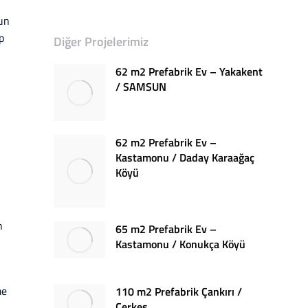
gun
p
Diğer Projelerimiz
62 m2 Prefabrik Ev – Yakakent
/ SAMSUN
62 m2 Prefabrik Ev –
Kastamonu / Daday Karaağaç
Köyü
n
65 m2 Prefabrik Ev –
Kastamonu / Konukça Köyü
me
110 m2 Prefabrik Çankırı /
Çerkeş