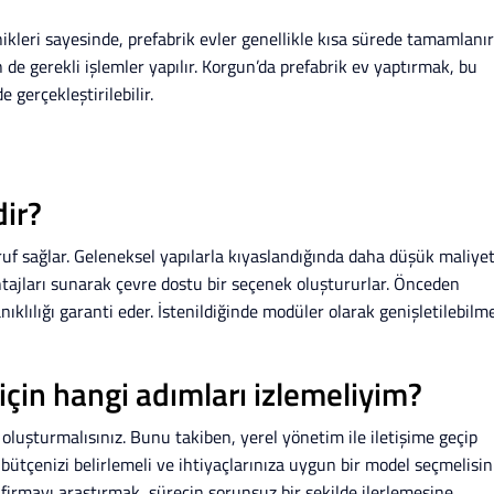
kleri sayesinde, prefabrik evler genellikle kısa sürede tamamlanır
de gerekli işlemler yapılır. Korgun’da prefabrik ev yaptırmak, bu
 gerçekleştirilebilir.
dir?
ruf sağlar. Geleneksel yapılarla kıyaslandığında daha düşük maliyet
avantajları sunarak çevre dostu bir seçenek oluştururlar. Önceden
ıklılığı garanti eder. İstenildiğinde modüler olarak genişletilebilm
için hangi adımları izlemeliyim?
ı oluşturmalısınız. Bunu takiben, yerel yönetim ile iletişime geçip
 bütçenizi belirlemeli ve ihtiyaçlarınıza uygun bir model seçmelisini
irmayı araştırmak, sürecin sorunsuz bir şekilde ilerlemesine